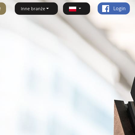
ę
Login
Inne branże