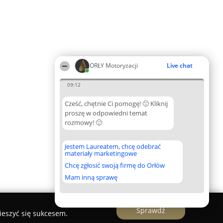
ORŁY Motoryzacji
Live chat
09:12
Cześć, chętnie Ci pomogę! 🙂 Kliknij
proszę w odpowiedni temat
rozmowy! 🙂
Jestem Laureatem, chcę odebrać
materiały marketingowe
Chcę zgłosić swoją firmę do Orłów
Mam inną sprawę
Sprawdź
ieszyć się sukcesem.