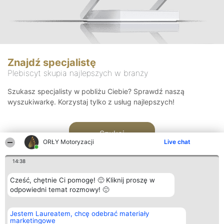
Znajdź specjalistę
Plebiscyt skupia najlepszych w branży
Szukasz specjalisty w pobliżu Ciebie? Sprawdź naszą
wyszukiwarkę. Korzystaj tylko z usług najlepszych!
Szukaj
ORŁY Motoryzacji
Live chat
14:38
Cześć, chętnie Ci pomogę! 🙂 Kliknij proszę w
odpowiedni temat rozmowy! 🙂
Organizator plebiscytu
Plebiscyt
Kontakt
Jestem Laureatem, chcę odebrać materiały
Bright Side Solutions sp. z o.
Laureaci
Kontakt
marketingowe
o. sp. k.
Lista