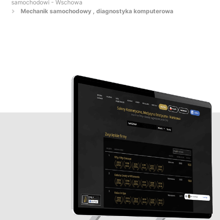
samochodowi - Wschowa
Mechanik samochodowy , diagnostyka komputerowa