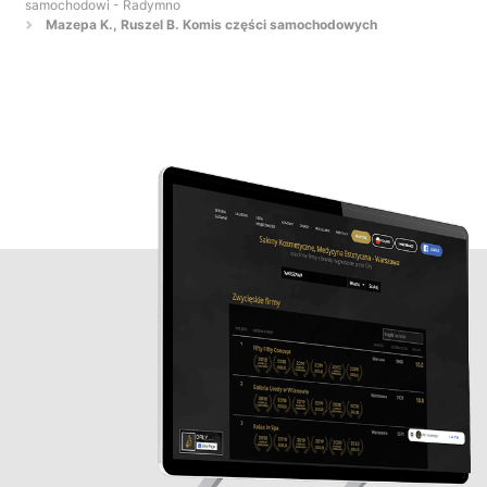
samochodowi - Radymno
Mazepa K., Ruszel B. Komis części samochodowych