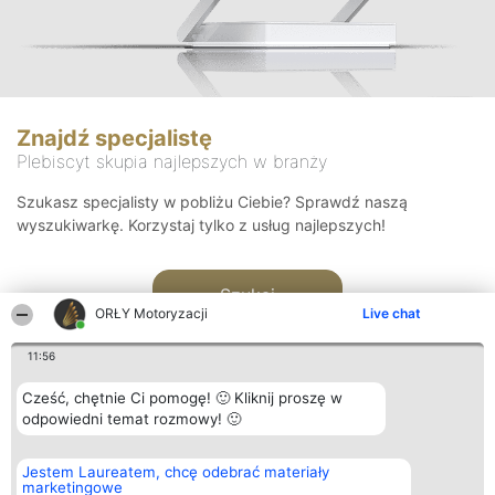
Znajdź specjalistę
Plebiscyt skupia najlepszych w branży
Szukasz specjalisty w pobliżu Ciebie? Sprawdź naszą
wyszukiwarkę. Korzystaj tylko z usług najlepszych!
Szukaj
ORŁY Motoryzacji
Live chat
11:56
Cześć, chętnie Ci pomogę! 🙂 Kliknij proszę w
odpowiedni temat rozmowy! 🙂
Organizator plebiscytu
Plebiscyt
Kontakt
Jestem Laureatem, chcę odebrać materiały
Bright Side Solutions sp. z o.
Laureaci
Kontakt
marketingowe
o. sp. k.
Lista