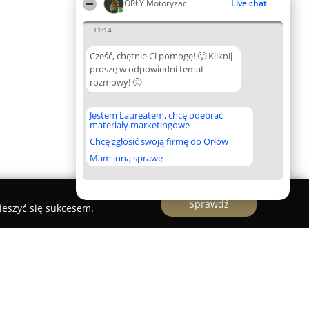
ORŁY Motoryzacji
Live chat
11:14
Cześć, chętnie Ci pomogę! 🙂 Kliknij
proszę w odpowiedni temat
rozmowy! 🙂
Jestem Laureatem, chcę odebrać
materiały marketingowe
Chcę zgłosić swoją firmę do Orłów
Mam inną sprawę
Sprawdź
ieszyć się sukcesem.