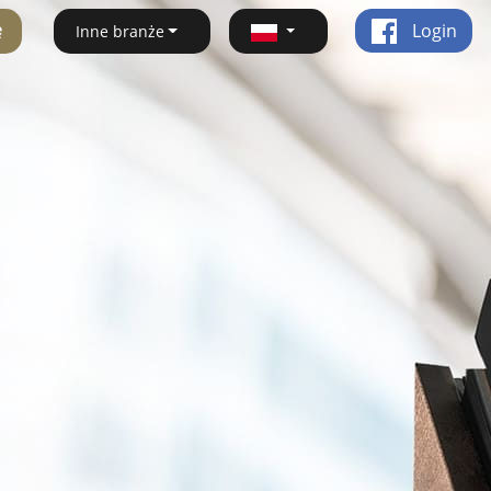
ę
Login
Inne branże