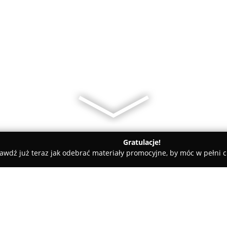
Gratulacje!
awdź już teraz jak odebrać materiały promocyjne, by móc w pełni c
ty samochodowe, mechanicy samochodowi - Warszawa
Le-Cars