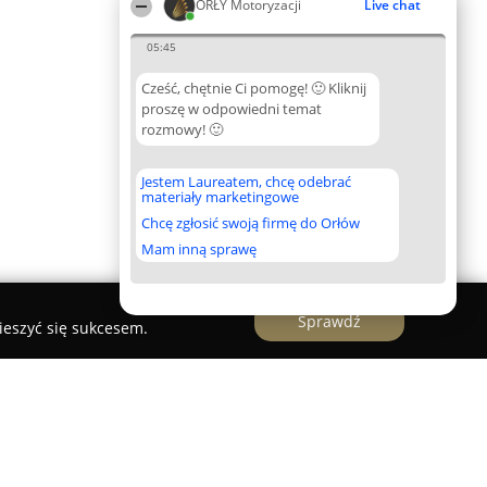
ORŁY Motoryzacji
Live chat
05:45
Cześć, chętnie Ci pomogę! 🙂 Kliknij
proszę w odpowiedni temat
rozmowy! 🙂
Jestem Laureatem, chcę odebrać
materiały marketingowe
Chcę zgłosić swoją firmę do Orłów
Mam inną sprawę
Sprawdź
ieszyć się sukcesem.
echaniki