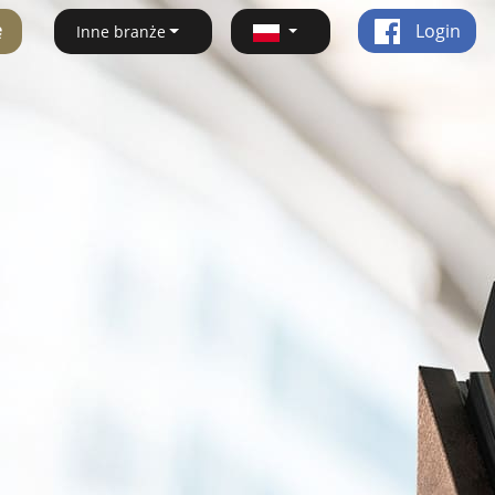
ę
Login
Inne branże