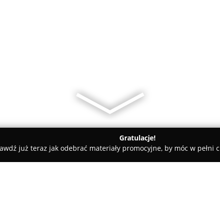
Gratulacje!
awdź już teraz jak odebrać materiały promocyjne, by móc w pełni c
ty samochodowe, mechanicy samochodowi - Warszawa
Gmach M