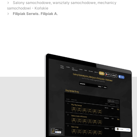
Salony samochodowe, warsztaty samochodowe, mechanicy
samochodowi - Końskie
Filipiak Serwis. Filipiak A.