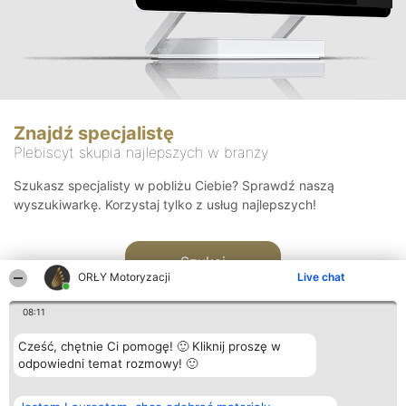
Znajdź specjalistę
Plebiscyt skupia najlepszych w branży
Szukasz specjalisty w pobliżu Ciebie? Sprawdź naszą
wyszukiwarkę. Korzystaj tylko z usług najlepszych!
Szukaj
ORŁY Motoryzacji
Live chat
08:11
Cześć, chętnie Ci pomogę! 🙂 Kliknij proszę w
odpowiedni temat rozmowy! 🙂
Organizator plebiscytu
Plebiscyt
Kontakt