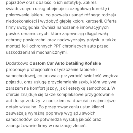
pojazdów oraz dbałości o ich estetykę. Zakres
świadczonych usług obejmuje szczegółową korektę i
polerowanie lakieru, co pozwala usunąć różnego rodzaju
niedoskonałości i wydobyć głębię koloru karoserii. Oferta
firmy uwzględnia również nanoszenie innowacyjnych
powłok ceramicznych, które zapewniają długotrwałą
ochronę powierzchni oraz nadzwyczajny połysk, a także
montaż folii ochronnych PPF chroniących auto przed
uszkodzeniami mechanicznymi.
Dodatkowo
Custom Car Auto Detailing Końskie
proponuje profesjonalne czyszczenie tapicerki
samochodowej, co pozwala przywrócić świeżość wnętrza
pojazdu, oraz usługę przyciemniania szyb, która wpływa
zarazem na komfort jazdy, jak i estetykę samochodu. W
ofercie znajduje się także kompleksowe przygotowanie
aut do sprzedaży, z naciskiem na dbałość o najmniejsze
detale wizualne. Po przeprowadzeniu usług klienci
zauważają wyraźną poprawę wyglądu swoich
samochodów, co potwierdza wysoką jakość oraz
zaangażowanie firmy w realizację zleceń.