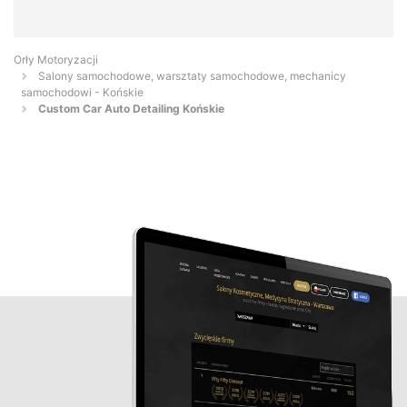
Orły Motoryzacji
Salony samochodowe, warsztaty samochodowe, mechanicy
samochodowi - Końskie
Custom Car Auto Detailing Końskie