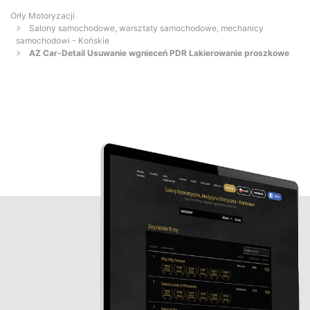
Orły Motoryzacji
Salony samochodowe, warsztaty samochodowe, mechanicy
samochodowi - Końskie
AZ Car-Detail Usuwanie wgnieceń PDR Lakierowanie proszkowe