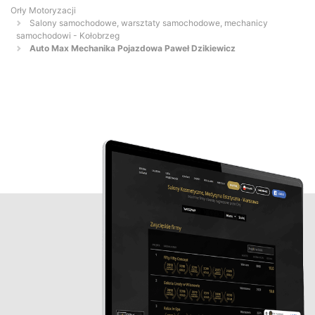
Orły Motoryzacji
Salony samochodowe, warsztaty samochodowe, mechanicy
samochodowi - Kołobrzeg
Auto Max Mechanika Pojazdowa Paweł Dzikiewicz