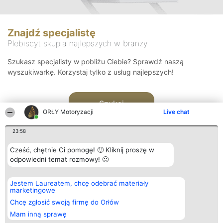
Znajdź specjalistę
Plebiscyt skupia najlepszych w branży
Szukasz specjalisty w pobliżu Ciebie? Sprawdź naszą
wyszukiwarkę. Korzystaj tylko z usług najlepszych!
Szukaj
ORŁY Motoryzacji
Live chat
23:58
Cześć, chętnie Ci pomogę! 🙂 Kliknij proszę w
odpowiedni temat rozmowy! 🙂
Organizator plebiscytu
Plebiscyt
Kontakt
Jestem Laureatem, chcę odebrać materiały
Bright Side Solutions sp. z o.
Laureaci
Kontakt
marketingowe
o. sp. k.
Lista
ul. Ruska 22
wszystkich
Chcę zgłosić swoją firmę do Orłów
Wrocław 50-079
Laureatów
Mam inną sprawę
KRS 0000749100 | Regon
Zasady
381313360 | NIP 8943132676
Regulamin