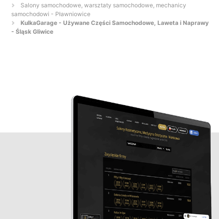
Salony samochodowe, warsztaty samochodowe, mechanicy
samochodowi - Pławniowice
KulkaGarage - Używane Części Samochodowe, Laweta i Naprawy
- Śląsk Gliwice