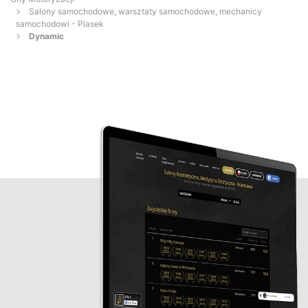
Salony samochodowe, warsztaty samochodowe, mechanicy
samochodowi - Piasek
Dynamic