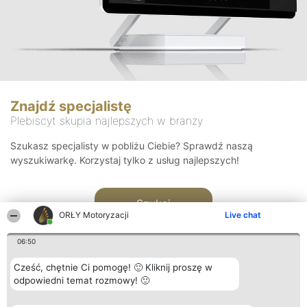
Znajdź specjalistę
Plebiscyt skupia najlepszych w branży
Szukasz specjalisty w pobliżu Ciebie? Sprawdź naszą
wyszukiwarkę. Korzystaj tylko z usług najlepszych!
Szukaj
ORŁY Motoryzacji
Live chat
06:50
Cześć, chętnie Ci pomogę! 🙂 Kliknij proszę w
odpowiedni temat rozmowy! 🙂
Organizator plebiscytu
Plebiscyt
Kontakt