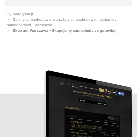
Orły Motoryzacji
Salony samochodowe, warsztaty samochodowe, mechanicy
samochodowi - Warszawa
Skup aut Warszawa - Skupujemy samochody za gotówkę!