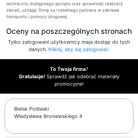
techniczny dostępnego sprzętu oraz sprawność realizacji
zleceń, uznając firmę za rzetelnego partnera w zakresie
transportu i pomocy drogowej.
Oceny na poszczególnych stronach
Tylko zalogowani użytkownicy maja dostęp do tych
danych.
Kliknij, aby się zalogować.
To Twoja firma
?
Gratulacje!
Sprawdź jak odebrać materiały
promocyjne!
Bielsk Podlaski
Władysława Broniewskiego 4