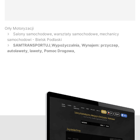
Orły Motoryzacji
Salony samochodowe, warsztaty samochodowe, mechanicy
samochodowi - Bielsk Podlaski
SAMTRANSPORTUJ,Wypożyczalnia, Wynajem: przyczep,
autolawety, lawety, Pomoc Drogowa,