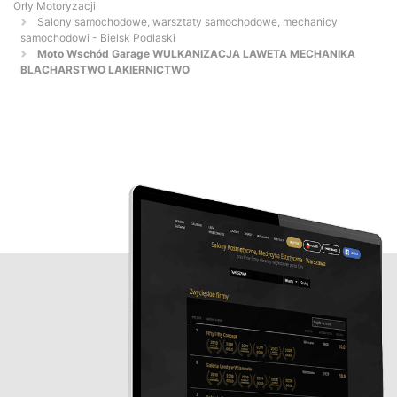
Orły Motoryzacji
Salony samochodowe, warsztaty samochodowe, mechanicy
samochodowi - Bielsk Podlaski
Moto Wschód Garage WULKANIZACJA LAWETA MECHANIKA
BLACHARSTWO LAKIERNICTWO