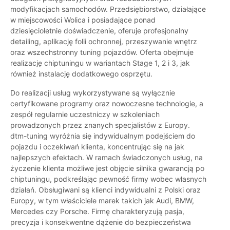
modyfikacjach samochodów. Przedsiębiorstwo, działające
w miejscowości Wolica i posiadające ponad
dziesięcioletnie doświadczenie, oferuje profesjonalny
detailing, aplikację folii ochronnej, przeszywanie wnętrz
oraz wszechstronny tuning pojazdów. Oferta obejmuje
realizację chiptuningu w wariantach Stage 1, 2 i 3, jak
również instalację dodatkowego osprzętu.
Do realizacji usług wykorzystywane są wyłącznie
certyfikowane programy oraz nowoczesne technologie, a
zespół regularnie uczestniczy w szkoleniach
prowadzonych przez znanych specjalistów z Europy.
dtm-tuning wyróżnia się indywidualnym podejściem do
pojazdu i oczekiwań klienta, koncentrując się na jak
najlepszych efektach. W ramach świadczonych usług, na
życzenie klienta możliwe jest objęcie silnika gwarancją po
chiptuningu, podkreślając pewność firmy wobec własnych
działań. Obsługiwani są klienci indywidualni z Polski oraz
Europy, w tym właściciele marek takich jak Audi, BMW,
Mercedes czy Porsche. Firmę charakteryzują pasja,
precyzja i konsekwentne dążenie do bezpieczeństwa