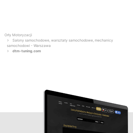
Orły Motoryzacji
Salony samochodowe, warsztaty samochodowe, mechanicy
samochodowi - Warszawa
dtm-tuning.com