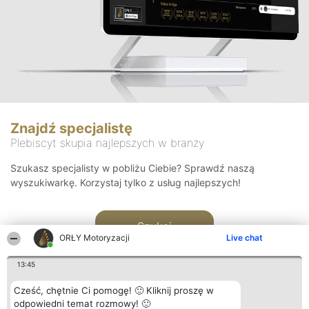
Znajdź specjalistę
Plebiscyt skupia najlepszych w branży
Szukasz specjalisty w pobliżu Ciebie? Sprawdź naszą
wyszukiwarkę. Korzystaj tylko z usług najlepszych!
Szukaj
ORŁY Motoryzacji
Live chat
13:45
Cześć, chętnie Ci pomogę! 🙂 Kliknij proszę w
odpowiedni temat rozmowy! 🙂