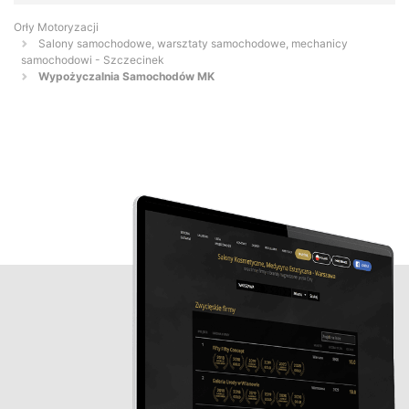
Orły Motoryzacji
Salony samochodowe, warsztaty samochodowe, mechanicy
samochodowi - Szczecinek
Wypożyczalnia Samochodów MK