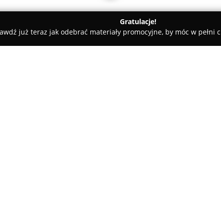
Gratulacje!
awdź już teraz jak odebrać materiały promocyjne, by móc w pełni c
ty samochodowe, mechanicy samochodowi - Deszczno
rii Samochodowych
 Karoserii
O firmie:
Januszewski
to renomowany war
naprawach karoserii samochod
Wiejska 21 w Ciecierzycach. P
sektorze motoryzacyjnym, wyko
poziomie jakości. Głównym zak
Pokaż więcej >>
naprawy uszkodzeń powstałych 
nadwoziami stalowymi oraz al