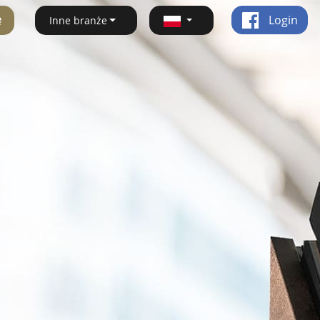
ę
Login
Inne branże