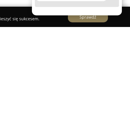
Sprawdź
ieszyć się sukcesem.
sztat specjalizujący się w blacharstwie oraz
owej, działający w Deszcznie pod adresem
rzedsiębiorstwo posiada bogate doświadczenie w
rzystując je do świadczenia usług na wysokim
resem działalności firmy są kompleksowe
w wyniku kolizji, obejmujące pojazdy z
uminiowymi.