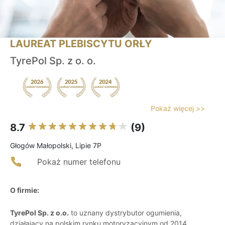
LAUREAT PLEBISCYTU ORŁY
TyrePol Sp. z o. o.
Pokaż więcej >>
8.7
(9)
Głogów Małopolski, Lipie 7P
Pokaż numer telefonu
O firmie:
TyrePol Sp. z o.o.
to uznany dystrybutor ogumienia,
działający na polskim rynku motoryzacyjnym od 2014