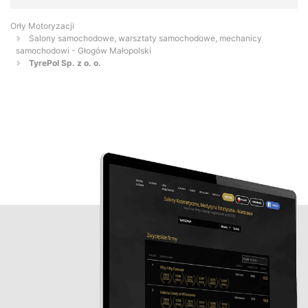
Orły Motoryzacji
Salony samochodowe, warsztaty samochodowe, mechanicy
samochodowi - Głogów Małopolski
TyrePol Sp. z o. o.