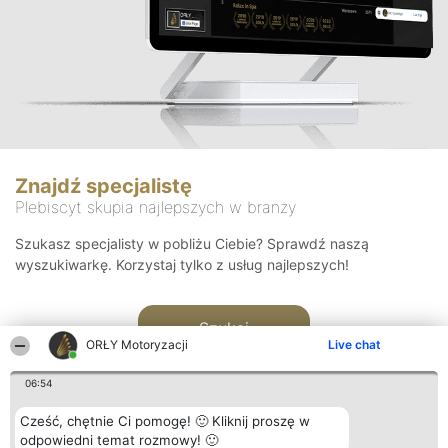
Znajdź specjalistę
Plebiscyt skupia najlepszych w branży
Szukasz specjalisty w pobliżu Ciebie? Sprawdź naszą
wyszukiwarkę. Korzystaj tylko z usług najlepszych!
Szukaj
ORŁY Motoryzacji
Live chat
06:54
Cześć, chętnie Ci pomogę! 🙂 Kliknij proszę w
odpowiedni temat rozmowy! 🙂