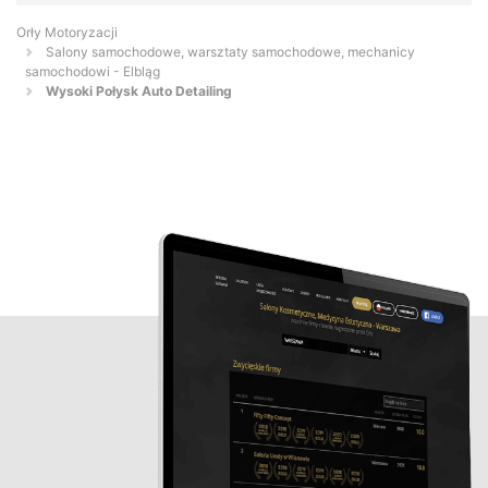
Orły Motoryzacji
Salony samochodowe, warsztaty samochodowe, mechanicy
samochodowi - Elbląg
Wysoki Połysk Auto Detailing