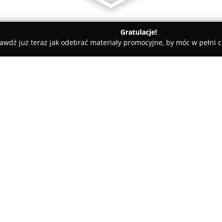
Gratulacje!
awdź już teraz jak odebrać materiały promocyjne, by móc w pełni c
y samochodowe, mechanicy samochodowi - Trzcińsko-Zdrój
GP 
O firmie:
GP Auto Serwis Q Service Cast
samochodowy należący do sieci Q
Chojnickiej 34. Firma oferuje 
pojazdowej, obsługując samoch
Pokaż więcej >>
obejmuje m.in. diagnostykę ko
klimatyzacji, wymianę opon, w
zawieszenia, a także wymianę ro
również w usługach blacharski