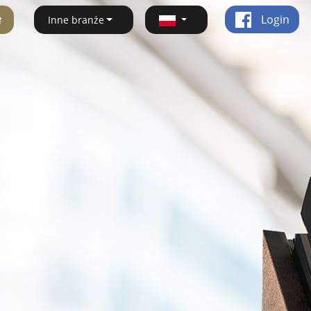
ę
Login
Inne branże