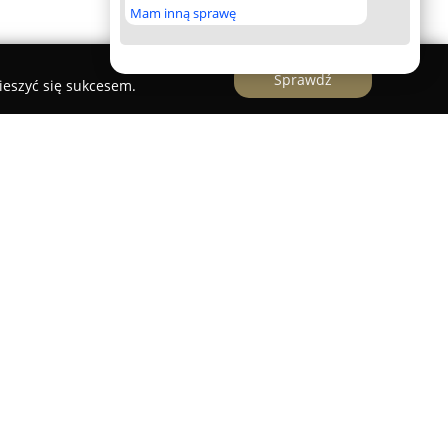
Mam inną sprawę
Sprawdź
ieszyć się sukcesem.
Auto Serwis Q Service Castrol
rol
zlokalizowany w Trzcińsku-Zdroju to warsztat
 Service Castrol, który mieści się przy ulicy
pełen zakres usług z zakresu mechaniki
ody wszystkich marek. Zakres działalności
mputerową, przeglądy okresowe, obsługę i serwis
ulkanizację, naprawy układów hamulcowych i
zrządu i sprzęgła. Warsztat specjalizuje się
ch, lakierniczych oraz w naprawach