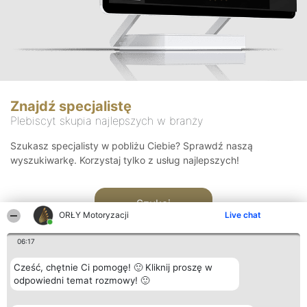
Znajdź specjalistę
Plebiscyt skupia najlepszych w branży
Szukasz specjalisty w pobliżu Ciebie? Sprawdź naszą
wyszukiwarkę. Korzystaj tylko z usług najlepszych!
Szukaj
ORŁY Motoryzacji
Live chat
06:17
Cześć, chętnie Ci pomogę! 🙂 Kliknij proszę w
odpowiedni temat rozmowy! 🙂
Organizator plebiscytu
Plebiscyt
Kontakt