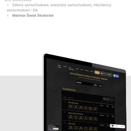
Salony samochodowe, warsztaty samochodowe, mechanicy
samochodowi - Ełk
Matmar Świat Skuterów