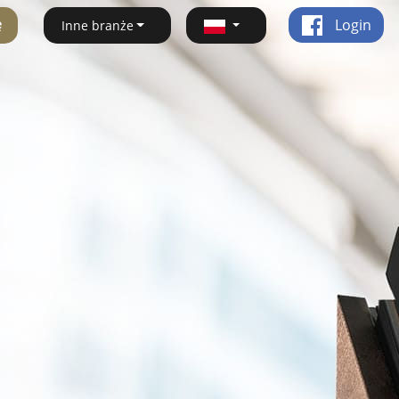
ę
Login
Inne branże