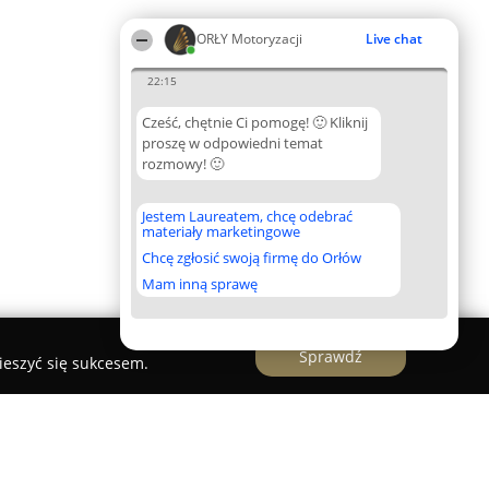
ORŁY Motoryzacji
Live chat
22:15
Cześć, chętnie Ci pomogę! 🙂 Kliknij
proszę w odpowiedni temat
rozmowy! 🙂
Jestem Laureatem, chcę odebrać
materiały marketingowe
Chcę zgłosić swoją firmę do Orłów
Mam inną sprawę
Sprawdź
ieszyć się sukcesem.
mochodowy „Preckajło”