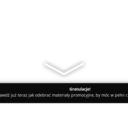
Gratulacje!
awdź już teraz jak odebrać materiały promocyjne, by móc w pełni c
y samochodowe, mechanicy samochodowi - Koszalin
Serwis Sa