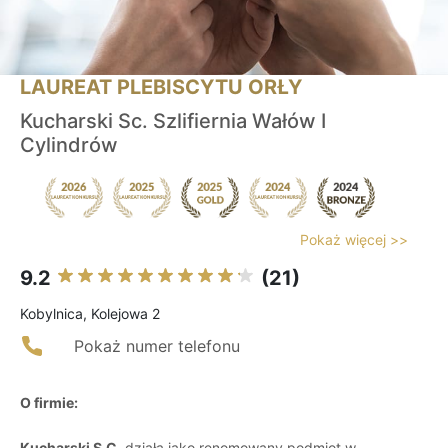
LAUREAT PLEBISCYTU ORŁY
Kucharski Sc. Szlifiernia Wałów I
Cylindrów
Pokaż więcej >>
9.2
(21)
Kobylnica, Kolejowa 2
Pokaż numer telefonu
O firmie:
Kucharski S.C.
działa jako renomowany podmiot w