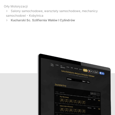
Orły Motoryzacji
Salony samochodowe, warsztaty samochodowe, mechanicy
samochodowi - Kobylnica
Kucharski Sc. Szlifiernia Wałów I Cylindrów