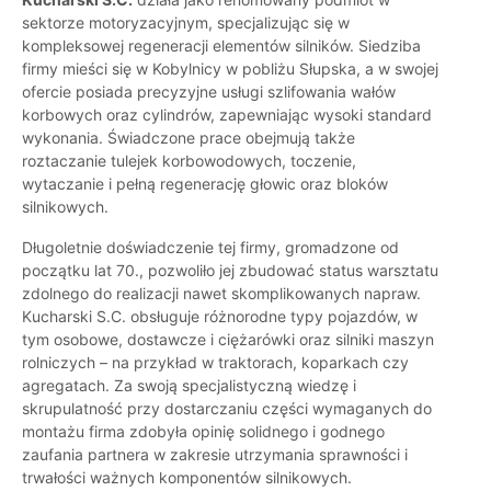
sektorze motoryzacyjnym, specjalizując się w
kompleksowej regeneracji elementów silników. Siedziba
firmy mieści się w Kobylnicy w pobliżu Słupska, a w swojej
ofercie posiada precyzyjne usługi szlifowania wałów
korbowych oraz cylindrów, zapewniając wysoki standard
wykonania. Świadczone prace obejmują także
roztaczanie tulejek korbowodowych, toczenie,
wytaczanie i pełną regenerację głowic oraz bloków
silnikowych.
Długoletnie doświadczenie tej firmy, gromadzone od
początku lat 70., pozwoliło jej zbudować status warsztatu
zdolnego do realizacji nawet skomplikowanych napraw.
Kucharski S.C. obsługuje różnorodne typy pojazdów, w
tym osobowe, dostawcze i ciężarówki oraz silniki maszyn
rolniczych – na przykład w traktorach, koparkach czy
agregatach. Za swoją specjalistyczną wiedzę i
skrupulatność przy dostarczaniu części wymaganych do
montażu firma zdobyła opinię solidnego i godnego
zaufania partnera w zakresie utrzymania sprawności i
trwałości ważnych komponentów silnikowych.