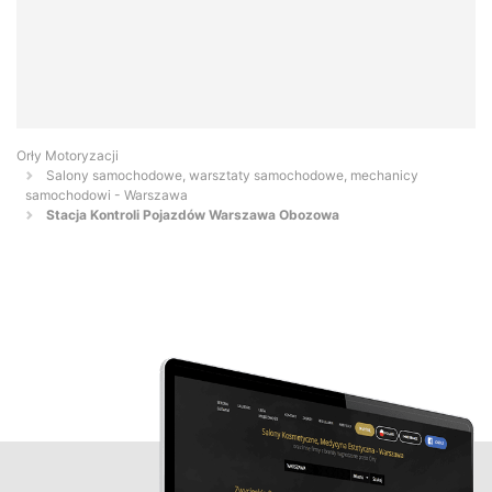
Orły Motoryzacji
Salony samochodowe, warsztaty samochodowe, mechanicy
samochodowi - Warszawa
Stacja Kontroli Pojazdów Warszawa Obozowa