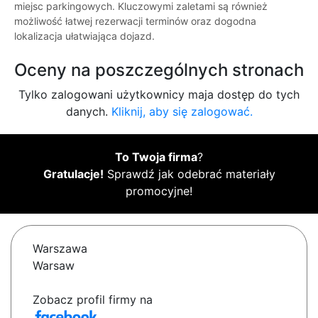
miejsc parkingowych. Kluczowymi zaletami są również
możliwość łatwej rezerwacji terminów oraz dogodna
lokalizacja ułatwiająca dojazd.
Oceny na poszczególnych stronach
Tylko zalogowani użytkownicy maja dostęp do tych
danych.
Kliknij, aby się zalogować.
To Twoja firma
?
Gratulacje!
Sprawdź jak odebrać materiały
promocyjne!
Warszawa
Warsaw
Zobacz profil firmy na