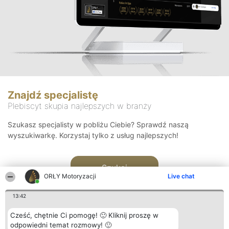
Znajdź specjalistę
Plebiscyt skupia najlepszych w branży
Szukasz specjalisty w pobliżu Ciebie? Sprawdź naszą
wyszukiwarkę. Korzystaj tylko z usług najlepszych!
Szukaj
ORŁY Motoryzacji
Live chat
13:42
Cześć, chętnie Ci pomogę! 🙂 Kliknij proszę w
odpowiedni temat rozmowy! 🙂