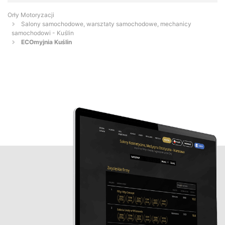
Orły Motoryzacji
Salony samochodowe, warsztaty samochodowe, mechanicy
samochodowi - Kuślin
ECOmyjnia Kuślin