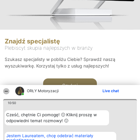
Znajdź specjalistę
Plebiscyt skupia najlepszych w branży
Szukasz specjalisty w pobliżu Ciebie? Sprawdź naszą
wyszukiwarkę. Korzystaj tylko z usług najlepszych!
Szukaj
ORŁY Motoryzacji
Live chat
10:50
Cześć, chętnie Ci pomogę! 🙂 Kliknij proszę w
odpowiedni temat rozmowy! 🙂
Organizator plebiscytu
Plebiscyt
Kontakt
Jestem Laureatem, chcę odebrać materiały
Bright Side Solutions sp. z o.
Laureaci
Kontakt