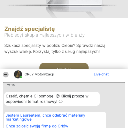
Znajdź specjalistę
Plebiscyt skupia najlepszych w branży
Szukasz specjalisty w pobliżu Ciebie? Sprawdź naszą
wyszukiwarkę. Korzystaj tylko z usług najlepszych!
Szukaj
ORŁY Motoryzacji
Live chat
22:16
Cześć, chętnie Ci pomogę! 🙂 Kliknij proszę w
odpowiedni temat rozmowy! 🙂
Organizator plebiscytu
Plebiscyt
Kontakt
Jestem Laureatem, chcę odebrać materiały
Bright Side Solutions sp. z o.
Laureaci
Kontakt
marketingowe
o. sp. k.
Lista
ul. Ruska 22
wszystkich
Chcę zgłosić swoją firmę do Orłów