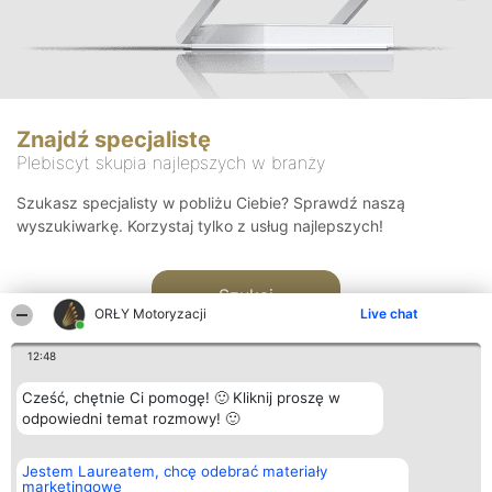
Znajdź specjalistę
Plebiscyt skupia najlepszych w branży
Szukasz specjalisty w pobliżu Ciebie? Sprawdź naszą
wyszukiwarkę. Korzystaj tylko z usług najlepszych!
Szukaj
ORŁY Motoryzacji
Live chat
12:48
Cześć, chętnie Ci pomogę! 🙂 Kliknij proszę w
odpowiedni temat rozmowy! 🙂
Organizator plebiscytu
Plebiscyt
Kontakt
Jestem Laureatem, chcę odebrać materiały
Bright Side Solutions sp. z o.
Laureaci
Kontakt
marketingowe
o. sp. k.
Lista