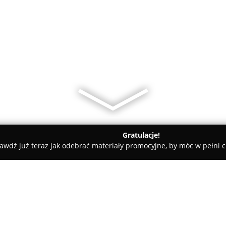
Gratulacje!
awdź już teraz jak odebrać materiały promocyjne, by móc w pełni c
ty samochodowe, mechanicy samochodowi - Deszczno
Auto Ele
Kozajda