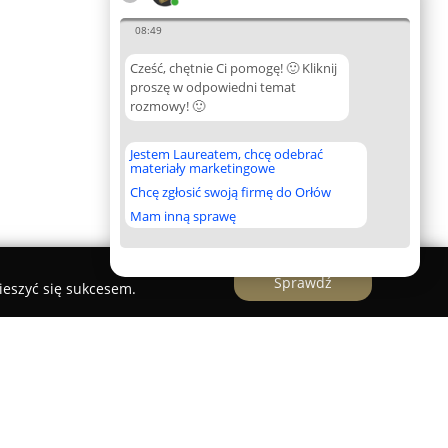
08:49
Cześć, chętnie Ci pomogę! 🙂 Kliknij
proszę w odpowiedni temat
rozmowy! 🙂
Jestem Laureatem, chcę odebrać
materiały marketingowe
Chcę zgłosić swoją firmę do Orłów
Mam inną sprawę
Sprawdź
ieszyć się sukcesem.
ktryk Mechanik Waldemar Kozajda