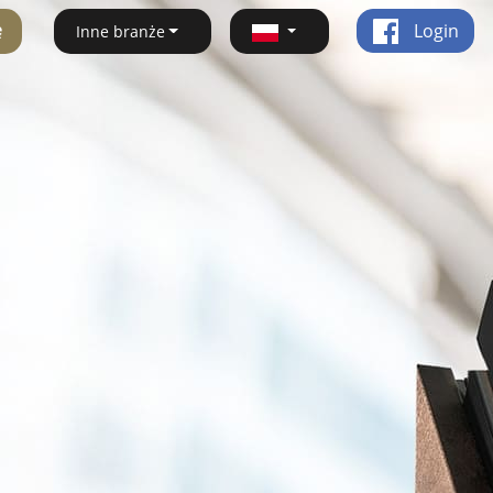
ę
Login
Inne branże