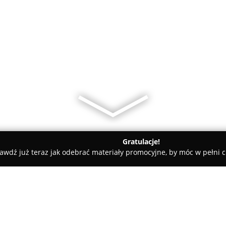
Gratulacje!
awdź już teraz jak odebrać materiały promocyjne, by móc w pełni c
ty samochodowe, mechanicy samochodowi - Świeszyno
Auto Se