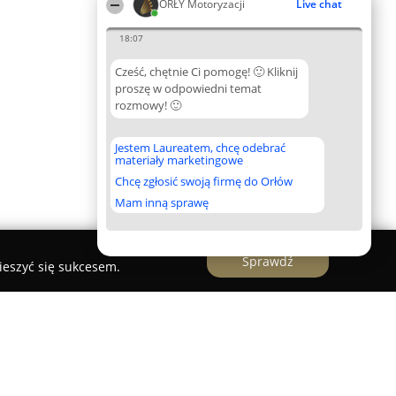
ORŁY Motoryzacji
Live chat
18:07
Cześć, chętnie Ci pomogę! 🙂 Kliknij
proszę w odpowiedni temat
rozmowy! 🙂
Jestem Laureatem, chcę odebrać
materiały marketingowe
Chcę zgłosić swoją firmę do Orłów
Mam inną sprawę
Sprawdź
ieszyć się sukcesem.
rwis Paweł Cieszkowski