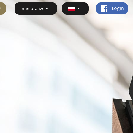
ę
Login
Inne branże