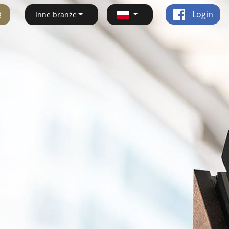
ę
Login
Inne branże