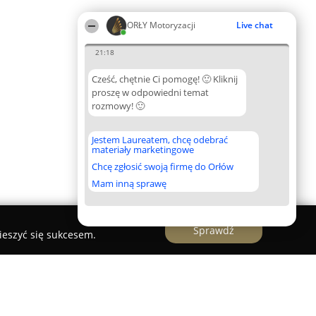
ORŁY Motoryzacji
Live chat
21:18
Cześć, chętnie Ci pomogę! 🙂 Kliknij
proszę w odpowiedni temat
rozmowy! 🙂
Jestem Laureatem, chcę odebrać
materiały marketingowe
Chcę zgłosić swoją firmę do Orłów
Mam inną sprawę
Sprawdź
ieszyć się sukcesem.
ge Oskar Szczepański