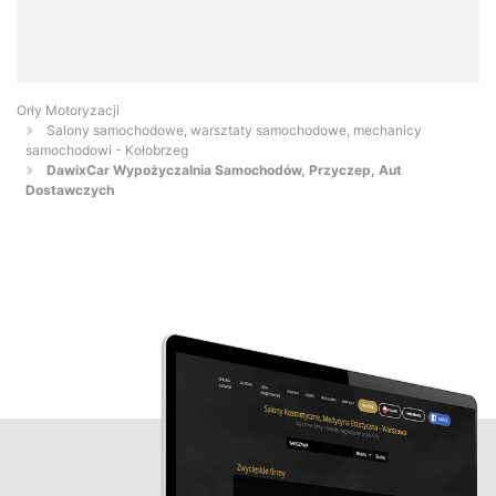
Orły Motoryzacji
Salony samochodowe, warsztaty samochodowe, mechanicy
samochodowi - Kołobrzeg
DawixCar Wypożyczalnia Samochodów, Przyczep, Aut
Dostawczych