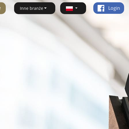
ę
Login
Inne branże