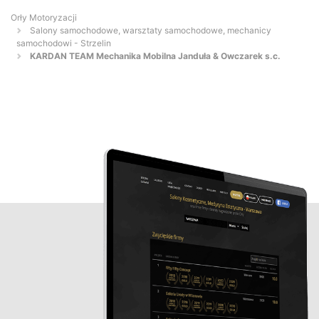
Orły Motoryzacji
Salony samochodowe, warsztaty samochodowe, mechanicy
samochodowi - Strzelin
KARDAN TEAM Mechanika Mobilna Janduła & Owczarek s.c.