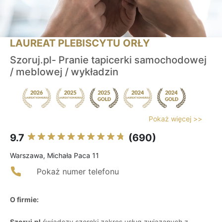
LAUREAT PLEBISCYTU ORŁY
Szoruj.pl- Pranie tapicerki samochodowej
/ meblowej / wykładzin
Pokaż więcej >>
9.7
(690)
Warszawa, Michała Paca 11
Pokaż numer telefonu
O firmie:
Szoruj.pl
świadczy szeroki zakres usług związanych z