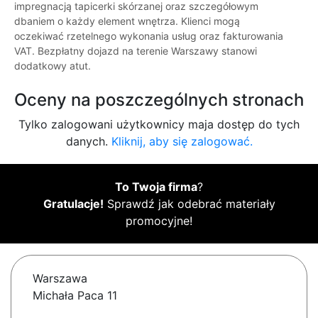
impregnacją tapicerki skórzanej oraz szczegółowym
dbaniem o każdy element wnętrza. Klienci mogą
oczekiwać rzetelnego wykonania usług oraz fakturowania
VAT. Bezpłatny dojazd na terenie Warszawy stanowi
dodatkowy atut.
Oceny na poszczególnych stronach
Tylko zalogowani użytkownicy maja dostęp do tych
danych.
Kliknij, aby się zalogować.
To Twoja firma
?
Gratulacje!
Sprawdź jak odebrać materiały
promocyjne!
Warszawa
Michała Paca 11