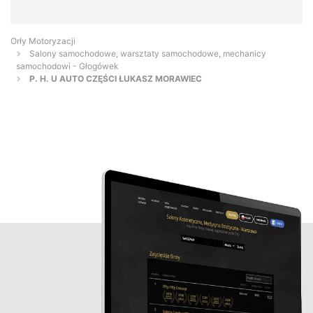
Orły Motoryzacji
Salony samochodowe, warsztaty samochodowe, mechanicy
samochodowi - Głogówek
P. H. U AUTO CZĘŚCI ŁUKASZ MORAWIEC