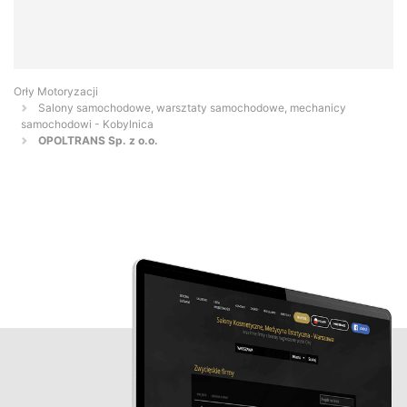
Orły Motoryzacji
Salony samochodowe, warsztaty samochodowe, mechanicy
samochodowi - Kobylnica
OPOLTRANS Sp. z o.o.