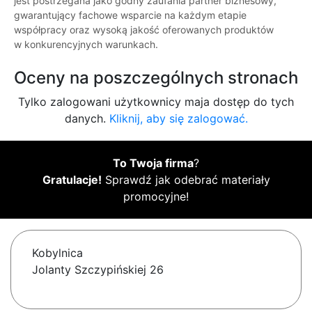
jest postrzegana jako godny zaufania partner biznesowy,
gwarantujący fachowe wsparcie na każdym etapie
współpracy oraz wysoką jakość oferowanych produktów
w konkurencyjnych warunkach.
Oceny na poszczególnych stronach
Tylko zalogowani użytkownicy maja dostęp do tych
danych.
Kliknij, aby się zalogować.
To Twoja firma
?
Gratulacje!
Sprawdź jak odebrać materiały
promocyjne!
Kobylnica
Jolanty Szczypińskiej 26