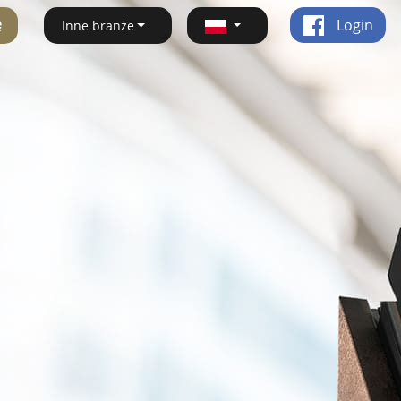
ę
Login
Inne branże