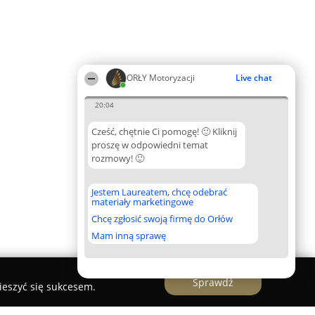
ORŁY Motoryzacji
Live chat
20:04
Cześć, chętnie Ci pomogę! 🙂 Kliknij
proszę w odpowiedni temat
rozmowy! 🙂
Jestem Laureatem, chcę odebrać
materiały marketingowe
Chcę zgłosić swoją firmę do Orłów
Mam inną sprawę
Sprawdź
ieszyć się sukcesem.