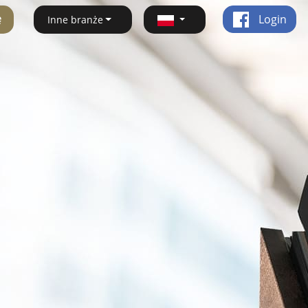
ę
Login
Inne branże