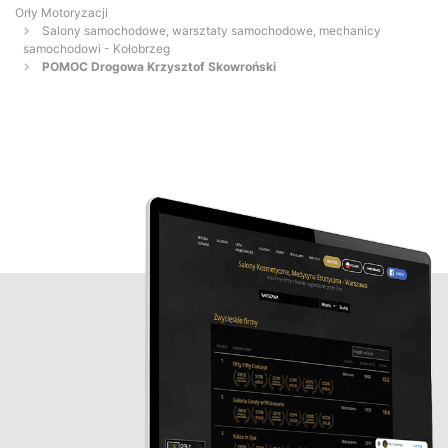
Orły Motoryzacji
Salony samochodowe, warsztaty samochodowe, mechanicy
samochodowi - Kołobrzeg
POMOC Drogowa Krzysztof Skowroński