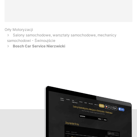
Orły Motoryzacji
Salony samochodowe, warsztaty samochodowe, mechanicy
samochodowi - Świnoujście
Bosch Car Service Nierzwicki