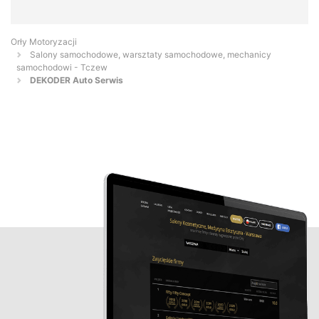
Orły Motoryzacji
Salony samochodowe, warsztaty samochodowe, mechanicy
samochodowi - Tczew
DEKODER Auto Serwis