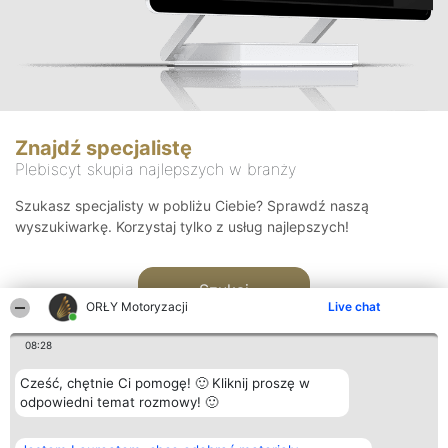
Znajdź specjalistę
Plebiscyt skupia najlepszych w branży
Szukasz specjalisty w pobliżu Ciebie? Sprawdź naszą
wyszukiwarkę. Korzystaj tylko z usług najlepszych!
Szukaj
ORŁY Motoryzacji
Live chat
08:28
Cześć, chętnie Ci pomogę! 🙂 Kliknij proszę w
odpowiedni temat rozmowy! 🙂
Organizator plebiscytu
Plebiscyt
Kontakt