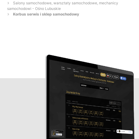
Salony samochodowe, warsztaty samochodowe, mechanicy
samochodowi - Ośno Lubuskie
Korbus serwis i sklep samochodowy