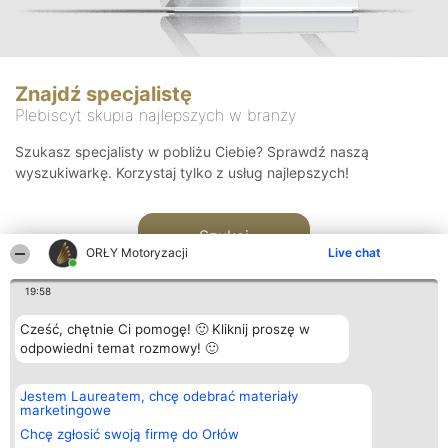
Znajdź specjalistę
Plebiscyt skupia najlepszych w branży
Szukasz specjalisty w pobliżu Ciebie? Sprawdź naszą
wyszukiwarkę. Korzystaj tylko z usług najlepszych!
Szukaj
ORŁY Motoryzacji
Live chat
19:58
Cześć, chętnie Ci pomogę! 🙂 Kliknij proszę w
odpowiedni temat rozmowy! 🙂
Organizator plebiscytu
Plebiscyt
Kontakt
Jestem Laureatem, chcę odebrać materiały
Bright Side Solutions sp. z o.
Laureaci
Kontakt
marketingowe
o. sp. k.
Lista
ul. Ruska 22
wszystkich
Chcę zgłosić swoją firmę do Orłów
Wrocław 50-079
Laureatów