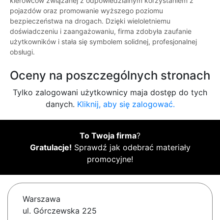
kierowców związanej z odpowiedzialnym korzystaniem z
pojazdów oraz promowanie wyższego poziomu
bezpieczeństwa na drogach. Dzięki wieloletniemu
doświadczeniu i zaangażowaniu, firma zdobyła zaufanie
użytkowników i stała się symbolem solidnej, profesjonalnej
obsługi.
Oceny na poszczególnych stronach
Tylko zalogowani użytkownicy maja dostęp do tych
danych.
Kliknij, aby się zalogować.
To Twoja firma
?
Gratulacje!
Sprawdź jak odebrać materiały
promocyjne!
Warszawa
ul. Górczewska 225