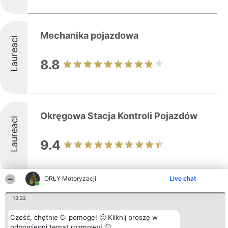
Mechanika pojazdowa
Laureaci
8.8
Okręgowa Stacja Kontroli Pojazdów
Laureaci
9.4
ORŁY Motoryzacji
Live chat
PHU Motor Serwis
13:22
PHU Motor Serwis jest uznanym
Cześć, chętnie Ci pomogę! 🙂 Kliknij proszę w
warsztatem samochodowym działającym w
odpowiedni temat rozmowy! 🙂