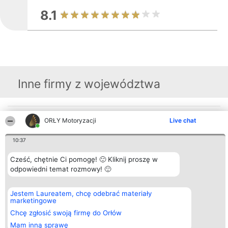
8.1
Inne firmy z województwa
Organizator plebiscytu
Plebiscyt
Kontakt
ORŁY Motoryzacji
Live chat
Bright Side Solutions sp. z o.
Laureaci
Kontakt
o. sp. k.
Lista
10:37
ul. Ruska 22
wszystkich
Wrocław 50-079
Laureatów
KRS 0000749100 | Regon
Zasady
Cześć, chętnie Ci pomogę! 🙂 Kliknij proszę w
381313360 | NIP 8943132676
Regulamin
odpowiedni temat rozmowy! 🙂
+48 508 492 400
Polityka
Prywatności
Jestem Laureatem, chcę odebrać materiały
marketingowe
Chcę zgłosić swoją firmę do Orłów
Mam inną sprawę