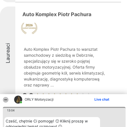
Auto Komplex Piotr Pachura
Laureaci
Auto Komplex Piotr Pachura to warsztat
samochodowy z siedzibą w Debrznie,
specjalizujący się w szeroko pojętej
obsłudze motoryzacyjnej. Oferta firmy
obejmuje geometrię kół, serwis klimatyzacji,
wulkanizację, diagnostykę komputerową
oraz naprawy ...
8.2
ORŁY Motoryzacji
Live chat
13:04
W.B Auto Serwis
Cześć, chętnie Ci pomogę! 🙂 Kliknij proszę w
odpowiedni temat rozmowy! 🙂