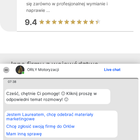
się zarówno w profesjonalnej wymianie i
naprawie ...
9.4
Inne firmy z województwa
ORŁY Motoryzacji
Live chat
07:38
Organizator plebiscytu
Plebiscyt
Kontakt
Bright Side Solutions sp. z o.
Laureaci
Kontakt
Cześć, chętnie Ci pomogę! 🙂 Kliknij proszę w
o. sp. k.
Lista
odpowiedni temat rozmowy! 🙂
ul. Ruska 22
wszystkich
Wrocław 50-079
Laureatów
KRS 0000749100 | Regon
Zasady
381313360 | NIP 8943132676
Regulamin
Jestem Laureatem, chcę odebrać materiały
+48 508 492 400
Polityka
marketingowe
Prywatności
Chcę zgłosić swoją firmę do Orłów
Mam inną sprawę